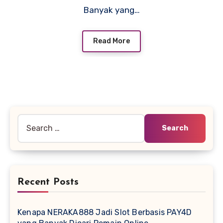
Banyak yang…
Read More
Search
for:
Recent Posts
Kenapa NERAKA888 Jadi Slot Berbasis PAY4D