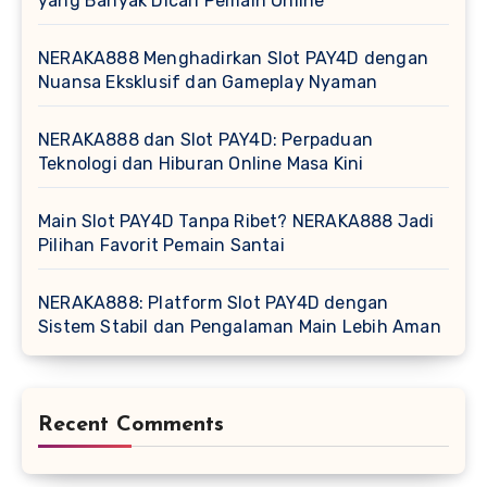
yang Banyak Dicari Pemain Online
NERAKA888 Menghadirkan Slot PAY4D dengan
Nuansa Eksklusif dan Gameplay Nyaman
NERAKA888 dan Slot PAY4D: Perpaduan
Teknologi dan Hiburan Online Masa Kini
Main Slot PAY4D Tanpa Ribet? NERAKA888 Jadi
Pilihan Favorit Pemain Santai
NERAKA888: Platform Slot PAY4D dengan
Sistem Stabil dan Pengalaman Main Lebih Aman
Recent Comments