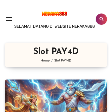
Skip
to
content
SELAMAT DATANG DI WEBSITE NERAKA888
Slot PAY4D
Home
Slot PAY4D