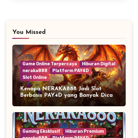
You Missed
Game Online Terpercaya
Hiburan Digital
neraka888
Platform PAY4D
Slot Online
Kenapa NERAKA888 Jadi Slot
Berbasis PAY4D yang Banyak Dicari
Pemain Online
Gaming Eksklusif
Hiburan Premium