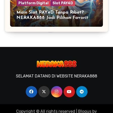
Platform Digital
Slot PAY4D
Main Slot PAY4D Tanpa Ribet?
NERAKA888 Jadi Pilihan Favorit
Pemain Santai
SELAMAT DATANG DI WEBSITE NERAKA888
Copyright © All rights reserved
|
Blogus
by