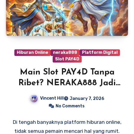
Hiburan Online
neraka888
Platform Digital
Slot PAY4D
Main Slot PAY4D Tanpa
Ribet? NERAKA888 Jadi
Pilihan Favorit Pemain
Vincent Hill
January 7, 2026
Santai
No Comments
Di tengah banyaknya platform hiburan online,
tidak semua pemain mencari hal yang rumit.