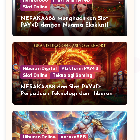
neraka888
Platform PAY4D
Slot Online
NERAKA888 Menghadirkan Slot
PAY4D dengan Nuansa Eksklusif
dan Gameplay Nyaman
Hiburan Digital
Platform PAY4D
Slot Online
Teknologi Gaming
NERAKA888 dan Slot PAY4D:
Perpaduan Teknologi dan Hiburan
Online Masa Kini
Hiburan Online
neraka888