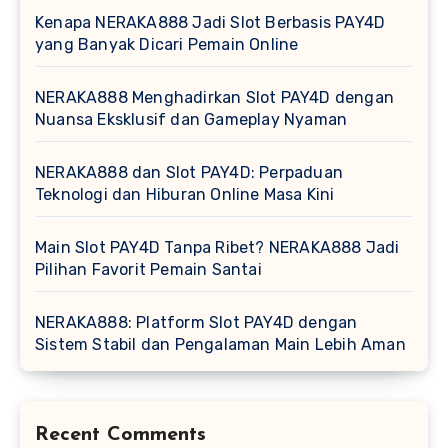
Kenapa NERAKA888 Jadi Slot Berbasis PAY4D
yang Banyak Dicari Pemain Online
NERAKA888 Menghadirkan Slot PAY4D dengan
Nuansa Eksklusif dan Gameplay Nyaman
NERAKA888 dan Slot PAY4D: Perpaduan
Teknologi dan Hiburan Online Masa Kini
Main Slot PAY4D Tanpa Ribet? NERAKA888 Jadi
Pilihan Favorit Pemain Santai
NERAKA888: Platform Slot PAY4D dengan
Sistem Stabil dan Pengalaman Main Lebih Aman
Recent Comments