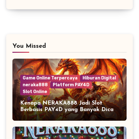
You Missed
Game Online Terpercaya
Hiburan Digital
neraka888
Platform PAY4D
Slot Online
Kenapa NERAKA888 Jadi Slot
Berbasis PAY4D yang Banyak Dicari
Pemain Online