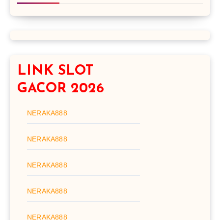
LINK SLOT
GACOR 2026
NERAKA888
NERAKA888
NERAKA888
NERAKA888
NERAKA888