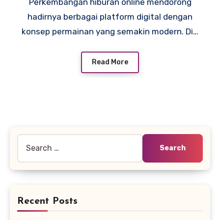
Perkembangan hiburan online mendorong
hadirnya berbagai platform digital dengan
konsep permainan yang semakin modern. Di…
Read More
Search
for:
Recent Posts