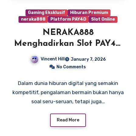
Gaming Eksklusif
Hiburan Premium
neraka888
Platform PAY4D
Slot Online
NERAKA888
Menghadirkan Slot PAY4D
dengan Nuansa Eksklusif
Vincent Hill
January 7, 2026
dan Gameplay Nyaman
No Comments
Dalam dunia hiburan digital yang semakin
kompetitif, pengalaman bermain bukan hanya
soal seru-seruan, tetapi juga…
Read More